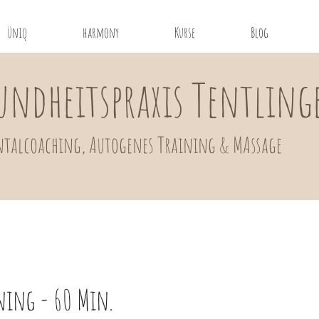
üniq
harmony
Kurse
Blog
undheitspraxis Tentling
talcoaching, Autogenes Training
& MAssage
ing - 60 Min.