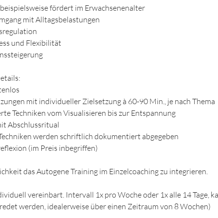
beispielsweise fördert im Erwachsenenalter
mgang mit Alltagsbelastungen
sregulation
ss und Flexibilität
nssteigerung
tails:
tenlos
tzungen mit individueller Zielsetzung à 60-90 Min., je nach Thema
erte Techniken vom Visualisieren bis zur Entspannung
it Abschlussritual
 Techniken werden schriftlich dokumentiert abgegeben
reflexion (im Preis inbegriffen)
ichkeit das Autogene Training im Einzelcoaching zu integrieren.
viduell vereinbart. Intervall 1x pro Woche oder 1x alle 14 Tage, 
redet werden, idealerweise über einen Zeitraum von 8 Wochen)