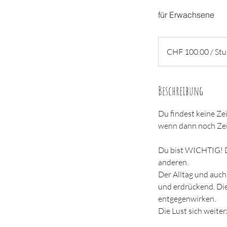
für Erwachsene
CHF
100.00
CHF 100.00 / St
/
Stunde
Beschreibung
Du findest keine Ze
wenn dann noch Zeit 
Du bist WICHTIG! Di
anderen.
Der Alltag und auch
und erdrückend. Die
entgegenwirken.
Die Lust sich weit