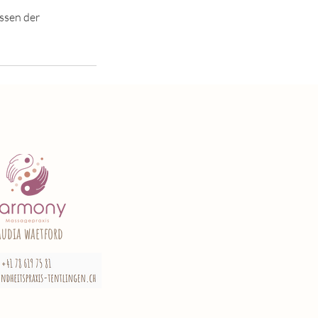
ssen der
audia waetford