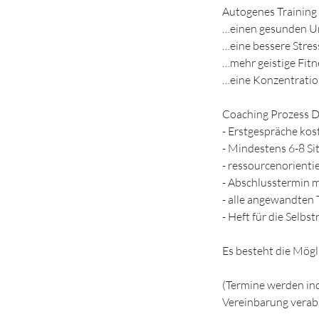
Autogenes Training 
…einen gesunden U
…eine bessere Stres
…mehr geistige Fitne
…eine Konzentratio
Coaching Prozess De
- Erstgespräche kos
- Mindestens 6-8 Si
- ressourcenorienti
- Abschlusstermin m
- alle angewandten
- Heft für die Selbst
Es besteht die Mögl
(Termine werden indi
Vereinbarung verab