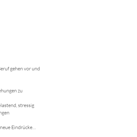
 Beruf gehen vor und
iehungen zu
astend, stressig
ungen
r neue Eindrücke…