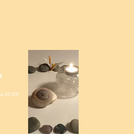
l
rka 20.30h