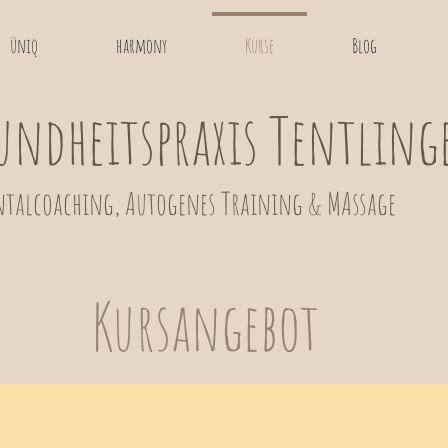
üniq
harmony
Kurse
Blog
undheitspraxis Tentling
talcoaching, Autogenes Training
& MAssage
Kursangebot