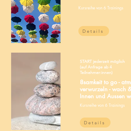
Kursreihe von 6 Trainings
Details
START jederzeit möglich
(auf Anfrage ab 4
Teilnehmer:innen)
8samkeit to go -
atm
verwurzeln - wach &
Innen und Aussen 
Kursreihe von 6 Trainings
Details