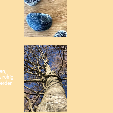
en,
 ruhig
werden