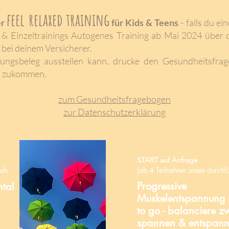
feel relaxed training
er
für Kids & Teens
- falls du e
 & Einzeltrainings Autogenes Training ab Mai 2024 über
 bei deinem Versicherer.
ungsbeleg ausstellen kann, drucke den Gesundheitsfra
os zukommen.
zum Gesundheitsfragebogen
zur Datenschutzerklärung
START auf Anfrage
(ab 4 Teilnehner:innen durchf
ich
Progressive
ntal
Muskelentspannung
to go
- balanciere z
spannen & entspan