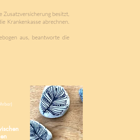
ine Zusatzversicherung besitzt,
 die Krankenkasse abrechnen.
gebogen aus, beantworte die
ührbar)
wischen
nen