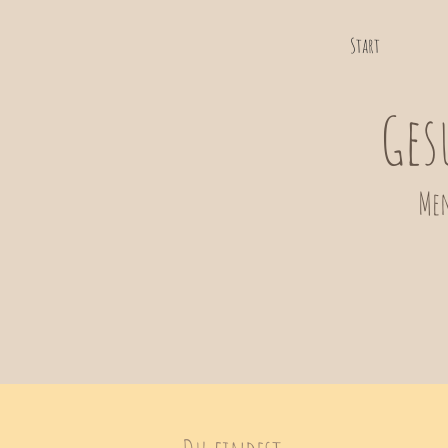
Start
Ges
Men