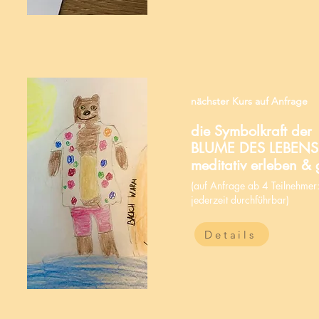
nächster Kurs
auf Anfrage
die Symbolkraft der
BLUME DES LEBENS
meditativ erleben & 
(auf Anfrage ab 4 Teilnehmer
jederzeit durchführbar)
Details