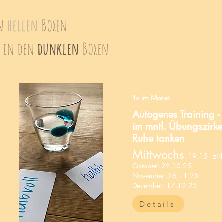
en
hellen
Boxen
in den
dunklen
Boxen
1x im Monat
Autogenes Training -
im mntl. Übungszirke
Ruhe tanken
Mittwochs
19.15 - zi
Oktober: 29.10.25
November: 26.11.25
Dezember: 17.12.25
Details