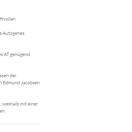
ftvollen
es Autogenes
des AT genügend
ssen der
on Edmund Jacobsen
, weshalb mit einer
en.