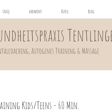
üniq
harmony
Kurse
Blog
undheitspraxis Tentling
talcoaching, Autogenes Training
& MAssage
raining Kids/Teens - 60 Min.