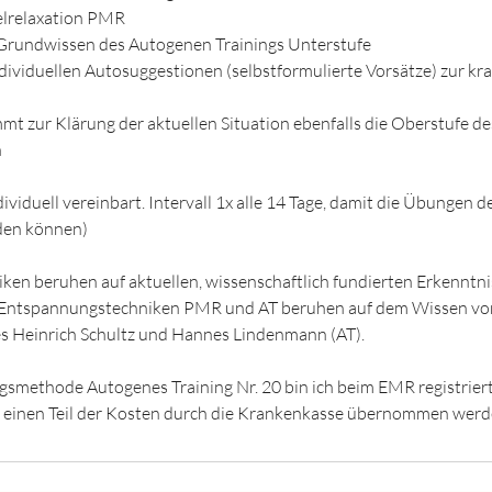
elrelaxation PMR
rundwissen des Autogenen Trainings Unterstufe
ndividuellen Autosuggestionen (selbstformulierte Vorsätze) zur kra
mt zur Klärung der aktuellen Situation ebenfalls die Oberstufe d
n
ividuell vereinbart. Intervall 1x alle 14 Tage, damit die Übungen 
den können)
ken beruhen auf aktuellen, wissenschaftlich fundierten Erkenntni
e Entspannungstechniken PMR und AT beruhen auf dem Wissen v
 Heinrich Schultz und Hannes Lindenmann (AT).
smethode Autogenes Training Nr. 20 bin ich beim EMR registriert
 einen Teil der Kosten durch die Krankenkasse übernommen werd