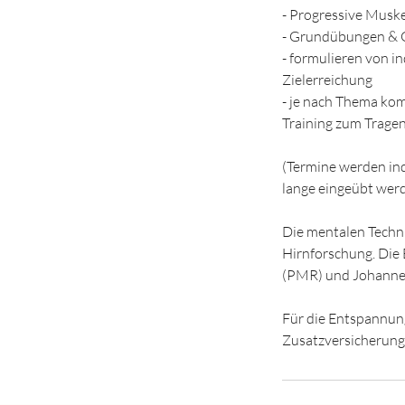
- Progressive Musk
- Grundübungen & G
- formulieren von i
Zielerreichung
- je nach Thema kom
Training zum Trage
(Termine werden ind
lange eingeübt wer
Die mentalen Techni
Hirnforschung. Di
(PMR) und Johannes
Für die Entspannung
Zusatzversicherung