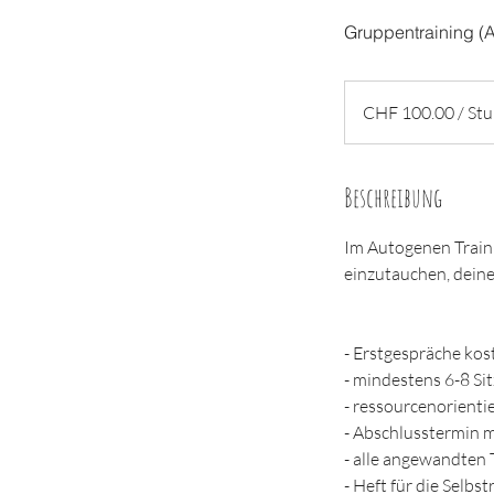
Gruppentraining (A
CHF
100.00
CHF 100.00 / St
/
Stunde
Beschreibung
Im Autogenen Traini
einzutauchen, dein
- Erstgespräche kos
- mindestens 6-8 Si
- ressourcenorienti
- Abschlusstermin m
- alle angewandten
- Heft für die Selbst