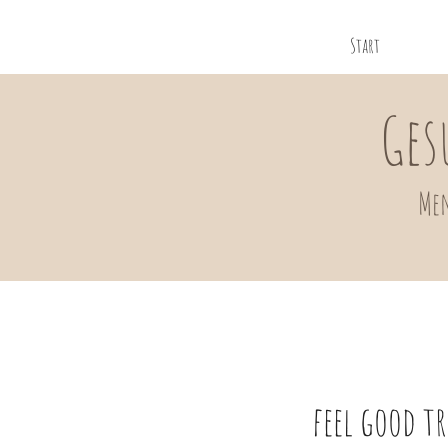
Start
Ges
Men
feel good t